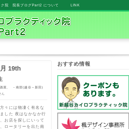
院 院長ブログPart2 について
LINK
おすすめ情報
2月 19th
生
酒屋
,
－南部(越谷～新田)
せん
る方々には物凄く有名な
ました 夜はなかなか行
間、お店を探しにいって
口、ロータリーを出た南