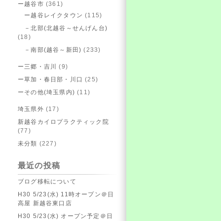
ー越谷市
(361)
ー越谷レイクタウン
(115)
－北部(北越谷～せんげん台)
(18)
－南部(越谷～新田)
(233)
ー三郷・吉川
(9)
ー草加・春日部・川口
(25)
ーその他(埼玉県内)
(11)
埼玉県外
(17)
新越谷カイロプラクティック院
(77)
未分類
(227)
最近の投稿
ブログ移転について
H30 5/23(水) 11時オープン＠日
高屋 新越谷東口店
H30 5/23(水) オープン予定＠日