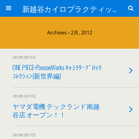
新越谷カイロプラクティック院 院長ブログPart 2
Archives › 2月, 2012
2012年2月21日
ONE PIECE×PansonWorks ｷｬﾗｸﾀｰﾌﾞﾛｯｸ
ｺﾚｸｼｮﾝ(新世界編)
2012年2月17日
ヤマダ電機 テックランド南越
谷店 オープン！！
2012年2月17日