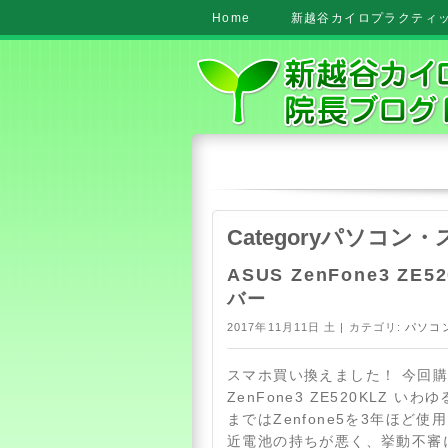
Home
新越谷カイロプラクティック
Categoryパソコン
ASUS ZenFone3 ZE
バー
2017年11月11日 土 | カテゴリ:
パソコ
スマホ買い換えました！ 今回購
ZenFone3 ZE520KLZ い
まではZenfone5を3年ほど
近電池の持ちが悪く、挙動不審にな