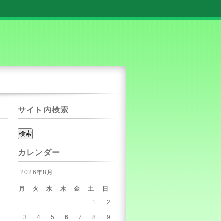
サイト内検索
カレンダー
2026年8月
月
火
水
木
金
土
日
1
2
3
4
5
6
7
8
9