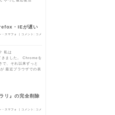
ん やっと最近復活
refox・IEが遅い
ン・スマフォ
| コメント:
コメ
？ 私は
えてきました。 Chromeを
さで、それ以来ずっと
ですが 最近ブラウザでの表
ラリ』の完全削除
ン・スマフォ
| コメント:
コメ