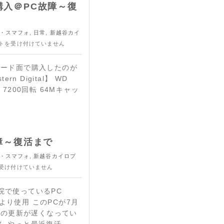
購入＠PC故障～復
・スマフォ
,
日常
,
新越谷カイ
トを受け付けていません
ハード面で購入したのが
n Digital】 WD
ATA 7200回転 64Mキャッ
 故障～復活まで
・スマフォ
,
新越谷カイロプ
受け付けていません
院で使っているPC
年2月より使用 このPCが7月
ログの更新が遅くなってい