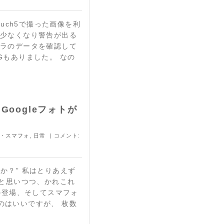
ouch5で撮った画像を利
が少なくなり警告が出る
メラのデータを確認して
Gもありました。 なの
Googleフォトが
・スマフォ
,
日常
| コメント:
か？” 私はとりあえず
 と思いつつ、かれこれ
メの登場、そしてスマフォ
のはいいですが、 枚数