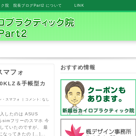
院 院長ブログPart2 について
LINK
おすすめ情報
・スマフォ
520KLZ＆手帳型カ
ン・スマフォ
| コメント:
なし
入したのは ASUS
わゆるsimフリーのスマホ 今
使用していたのですが、 最
ってきたの […]...