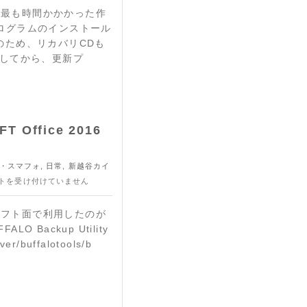
、最も時間かかかった作
更新プログラムのインストール
期のため、リカバリCDも
ルしてから、更新プ
Office 2016
・スマフォ
,
日常
,
新越谷カイ
トを受け付けていません
ソフト面で利用したのが
O Backup Utility
iver/buffalotools/b