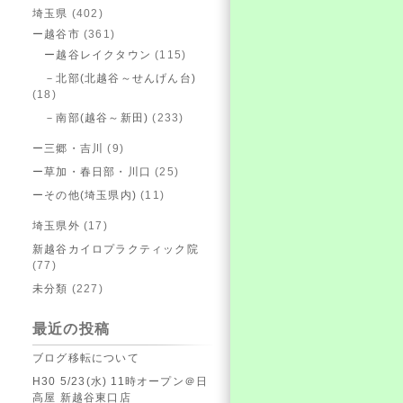
埼玉県
(402)
ー越谷市
(361)
ー越谷レイクタウン
(115)
－北部(北越谷～せんげん台)
(18)
－南部(越谷～新田)
(233)
ー三郷・吉川
(9)
ー草加・春日部・川口
(25)
ーその他(埼玉県内)
(11)
埼玉県外
(17)
新越谷カイロプラクティック院
(77)
未分類
(227)
最近の投稿
ブログ移転について
H30 5/23(水) 11時オープン＠日
高屋 新越谷東口店