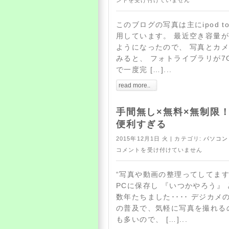
ントを受け付けていません
このブログの写真は主にipod t
用しています。 最近空き容量
ようになったので、 写真とカ
みると、 フォトライブラリが7
で一度完 […]...
read more..
手間無し×無料×無制限！
便利すぎる
2015年12月1日 火 | カテゴリ:
パソコン
コメントを受け付けていません
“写真や動画の整理ってしてます
PCに保存し 『いつかやろう』
数年たちました････ デジカ
の普及で、気軽に写真を撮れる
も多いので、 […]...