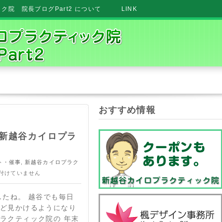
院 院長ブログPart2 について
LINK
おすすめ情報
新越谷カイロプラ
ト・催事
,
新越谷カイロプラク
付けていません
たね。 越谷でも毎日
など見かけるようになり
ラクティック院の 年末