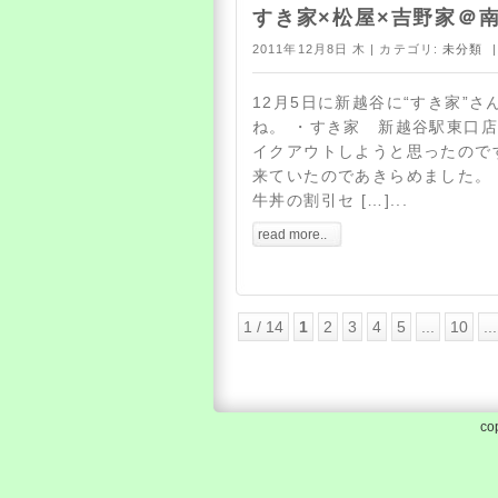
すき家×松屋×吉野家＠
2011年12月8日 木 | カテゴリ:
未分類
|
12月5日に新越谷に“すき家”
ね。 ・すき家 新越谷駅東口店
イクアウトしようと思ったので
来ていたのであきらめました。 
牛丼の割引セ […]...
read more..
1 / 14
1
2
3
4
5
...
10
...
co