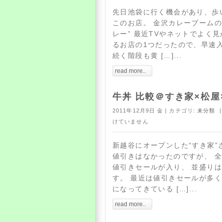
先日池袋に行く機会があり、歩
このお店。 金沢カレーブームの
レー” 最近TVやネットでよく
るお店の1つだったので、早速
続く階段も黄 […]...
read more..
牛丼 比較＠すき家×松屋
2011年12月9日 金 | カテゴリ:
未分類
|
けていません
新越谷にオープンした“すき家”
値引きはなかったのですが、 
値引きセールが入り、 並盛りは
す。 最近は値引きセールが多く
になってきている […]...
read more..