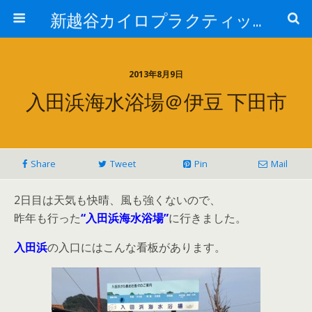
新越谷カイロプラクティック院 院長ブログPart 2
2013年8月9日
入田浜海水浴場＠伊豆 下田市
Share
Tweet
Pin
Mail
2日目は天気も快晴、風も強くないので、
昨年も行った
“入田浜海水浴場”
に行きました。
入田浜
の入口にはこんな看板があります。