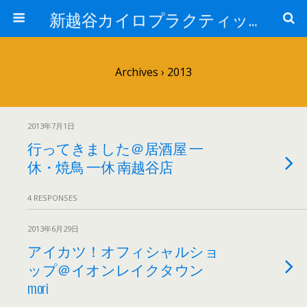
新越谷カイロプラクティック院 院長ブログPart 2
Archives › 2013
2013年7月1日
行ってきました＠居酒屋 一
休・焼鳥 一休 南越谷店
4 RESPONSES
2013年6月29日
アイカツ！オフィシャルショ
ップ＠イオンレイクタウン
mori