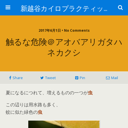
新越谷カイロプラクティック院 院長ブログPart 2
2017年6月1日 • No Comments
触るな危険＠アオバアリガタハ
ネカクシ
Share
Tweet
Pin
Mail
夏になるにつれて、増えるものの一つが
虫
この辺りは用水路も多く、
蚊に似た緑色の
虫