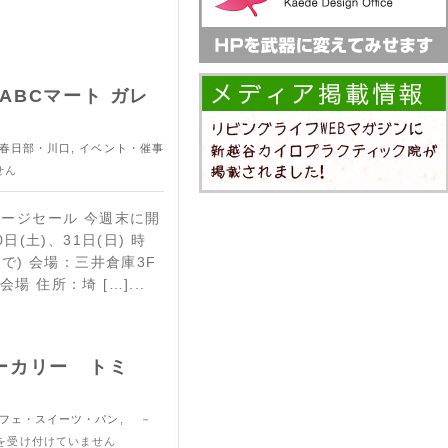
 ABCマート ガレ
春日部・川口
,
イベント・催事
せん
レージセール 今週末に開
日(土)、31日(日) 時
まで) 会場：三井倉庫3F
 住所：埼 […]...
（ベーカリー トミ
ェ・スイーツ・パン
,
－
を受け付けていません