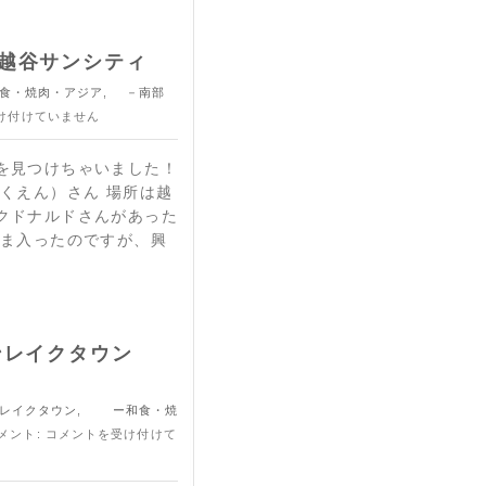
越谷サンシティ
・焼肉・アジア
,
－南部
け付けていません
を見つけちゃいました！
くえん）さん 場所は越
クドナルドさんがあった
たま入ったのですが、興
ンレイクタウン
レイクタウン
,
ー和食・焼
コメント:
コメントを受け付けて