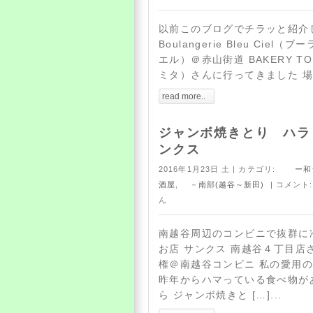
以前このブログでチラッと紹介
Boulangerie Bleu Cie
エル）＠赤山街道 BAKERY T
ミタ）さんに行ってきました 場所は
read more..
ジャンボ焼きとり ハラ
ンクス
2016年1月23日 土 | カテゴリ:
ー和食
酒屋
,
－南部(越谷～新田)
| コメント
ん
南越谷周辺のコンビニで抜群に
お店 サンクス 南越谷４丁目店
権＠南越谷コンビニ 私の愛用
昨年からハマっている食べ物が
ら ジャンボ焼きと […]...