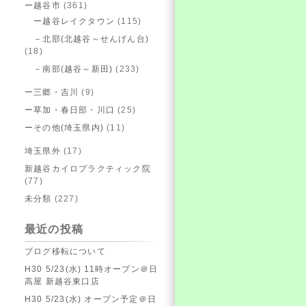
ー越谷市
(361)
ー越谷レイクタウン
(115)
－北部(北越谷～せんげん台)
(18)
－南部(越谷～新田)
(233)
ー三郷・吉川
(9)
ー草加・春日部・川口
(25)
ーその他(埼玉県内)
(11)
埼玉県外
(17)
新越谷カイロプラクティック院
(77)
未分類
(227)
最近の投稿
ブログ移転について
H30 5/23(水) 11時オープン＠日
高屋 新越谷東口店
H30 5/23(水) オープン予定＠日