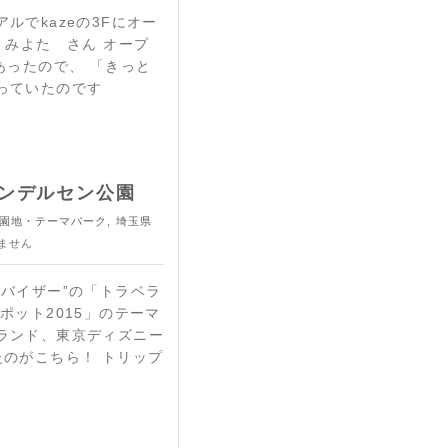
ルでkazeの3Fにオー
 みよた さん オープ
あったので、 「きっと
っていたのです
ンデルセン公園
園地・テーマパーク
,
埼玉県
ません
バイザー”の「トラベラ
ポット2015」のテーマ
ランド、東京ディズニー
たのがこちら！ トリップ