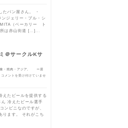
したパン屋さん。 ・
l（ブーランジェリー・ブル・シ
OMITA（ベーカリー ト
赤山街道 […]...
ミ＠サークルKサ
・焼肉・アジア
,
ー居
:
コメントを受け付けていませ
冷えたビールを提供する
さん 冷えたビール選手
のコンビニなのですが、
あります。 それがこち