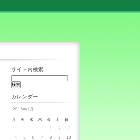
サイト内検索
カレンダー
2016年1月
月
火
水
木
金
土
日
1
2
3
4
5
6
7
8
9
10