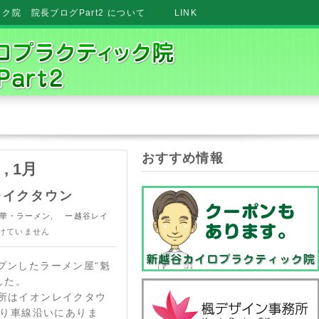
院 院長ブログPart2 について
LINK
おすすめ情報
 , 1月
レイクタウン
・ラーメン
,
ー越谷レイ
けていません
プンしたラーメン屋“魁
した。
.jp/ 場所はイオンレイクタウ
上り車線沿いにありま