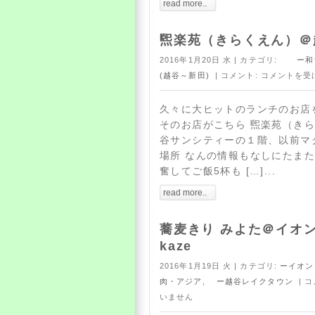
read more..
煕楽苑（きらくえん）＠
2016年1月20日 水 | カテゴリ:
ー和食
(越谷～新田)
| コメント:
コメントを受
久々に大ヒットのランチのお店
そのお店がこちら 煕楽苑（きら
谷サンシティーの１階、以前マ
場所 なんの情報もなしにたま
奮してご飯5杯も […]...
read more..
蕎麦きり みよた＠イオ
kaze
2016年1月19日 火 | カテゴリ:
ーイオン
肉・アジア
,
ー越谷レイクタウン
| 
いません