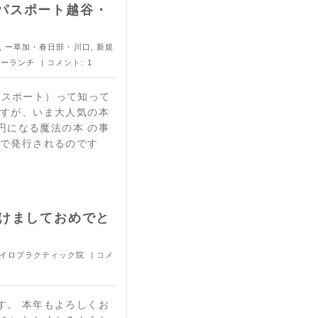
ンチパスポート越谷・
,
ー草加・春日部・川口
,
新規
ランチ
| コメント:
1
チパスポート）って知って
ですが、いま大人気の本
0円になる魔法の本 の事
定で発行されるのです
けましておめでと
イロプラクティック院
| コメ
す。 本年もよろしくお