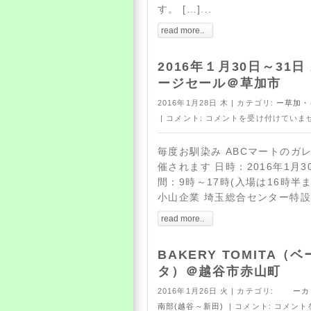
す。 […]...
read more..
2016年１月30日～31日
ージセール＠草加市
2016年1月28日 木 | カテゴリ:
ー草加・
| コメント:
コメントを受け付けていま
毎度お馴染み ABCマートのガ
催されます 日時：2016年1月30
間：9時～17時(入場は16時半
小山企業 埼玉総合センター特設会場
read more..
BAKERY TOMITA
タ）＠越谷市赤山町
2016年1月26日 火 | カテゴリ:
ーカフ
南部(越谷～新田)
| コメント:
コメント