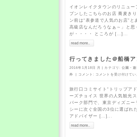
イオンレイクタウンのリニューア
プンしたこちらのお店 蕎麦きり
ン前は“表参道で人気のお店”と
高級店なんだろうなぁ～」と思
が・・・・ ところが […]...
read more..
行ってきました＠船橋ア
2016年1月18日 月 | カテゴリ:
公園・遊
外
| コメント:
コメントを受け付けてい
旅行口コミサイト“トリップアド
ーズチョイス 世界の人気観光ス
パーク部門で、東京ディズニー
シーに次ぐ全国の3位に選ばれ
アドバイザー […]...
read more..