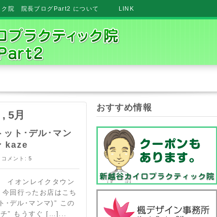
院 院長ブログPart2 について
LINK
おすすめ情報
 , 5月
 (トット･デル･マン
kaze
 コメント:
5
、 イオンレイクタウン
。 今回行ったお店はこち
トット･デル･マンマ)” この
 もうすぐ […]...