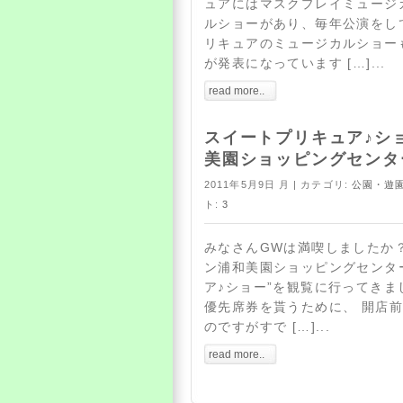
ュアにはマスクプレイミュージ
ルショーがあり、毎年公演をし
リキュアのミュージカルショー
が発表になっています […]...
read more..
スイートプリキュア♪シ
美園ショッピングセンタ
2011年5月9日 月 | カテゴリ:
公園・遊
ト:
3
みなさんGWは満喫しましたか？
ン浦和美園ショッピングセンター
ア♪ショー”を観覧に行ってきま
優先席券を貰うために、 開店
のですがすで […]...
read more..