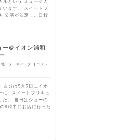
カルという ミュージカ
ています。 スイートプ
も 公演が決定し、日程
ョー＠イオン浦和
ー
園地・テーマパーク
| コメン
 自分は5月5日にイオ
に “スイートプリキュ
した。 当日はショーの
前の8時半にお店に行った