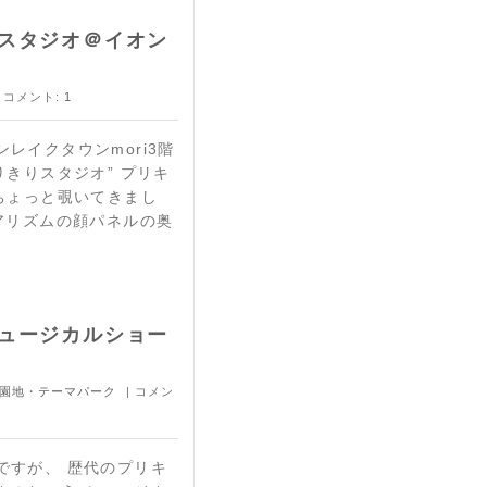
スタジオ＠イオン
 コメント:
1
レイクタウンmori3階
りきりスタジオ” プリキ
ちょっと覗いてきまし
アリズムの顔パネルの奥
ュージカルショー
園地・テーマパーク
| コメン
ですが、 歴代のプリキ