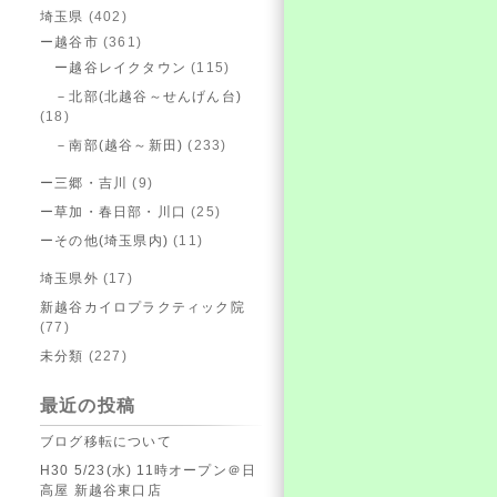
埼玉県
(402)
ー越谷市
(361)
ー越谷レイクタウン
(115)
－北部(北越谷～せんげん台)
(18)
－南部(越谷～新田)
(233)
ー三郷・吉川
(9)
ー草加・春日部・川口
(25)
ーその他(埼玉県内)
(11)
埼玉県外
(17)
新越谷カイロプラクティック院
(77)
未分類
(227)
最近の投稿
ブログ移転について
H30 5/23(水) 11時オープン＠日
高屋 新越谷東口店