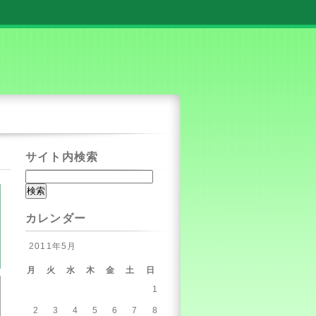
サイト内検索
カレンダー
2011年5月
月
火
水
木
金
土
日
1
2
3
4
5
6
7
8