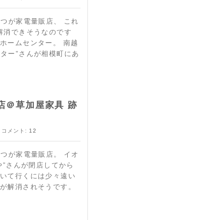
1つが家電量販店、 これ
解消できそうなのです
ホームセンター。 南越
ター”さんが相模町にあ
店＠草加屋家具 跡
 コメント:
12
1つが家電量販店。 イオ
や”さんが閉店してから
歩いて行くには少々遠い
れが解消されそうです。