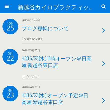
新越谷カイロプラクティック院 院長ブログPart 2
2019年10月25日
10月
25
ブログ移転について
NO RESPONSES
2018年5月22日
5月
22
H30 5/23(水) 11時オープン＠日高
屋 新越谷東口店
3 RESPONSES
2018年4月23日
4月
23
H30 5/23(水) オープン予定＠日
高屋 新越谷東口店